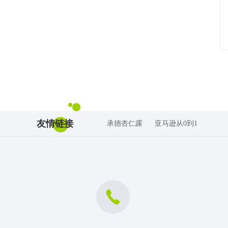
友情链接
承德杏仁露
亚马逊从0到1